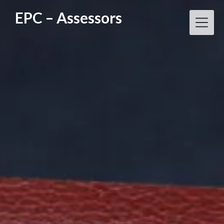
Vés
EPC – Assessors
al
contingut